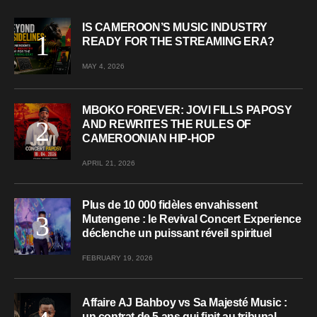
IS CAMEROON’S MUSIC INDUSTRY
READY FOR THE STREAMING ERA?
MAY 4, 2026
MBOKO FOREVER: JOVI FILLS PAPOSY
AND REWRITES THE RULES OF
CAMEROONIAN HIP-HOP
APRIL 21, 2026
Plus de 10 000 fidèles envahissent
Mutengene : le Revival Concert Experience
déclenche un puissant réveil spirituel
FEBRUARY 19, 2026
Affaire AJ Bahboy vs Sa Majesté Music :
un contrat de 5 ans qui finit au tribunal