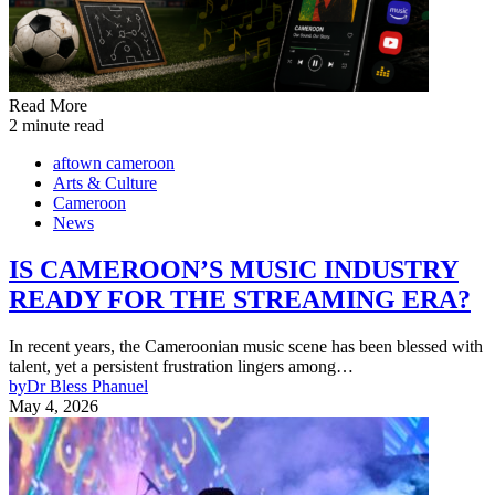
Read More
2 minute read
aftown cameroon
Arts & Culture
Cameroon
News
IS CAMEROON’S MUSIC INDUSTRY
READY FOR THE STREAMING ERA?
In recent years, the Cameroonian music scene has been blessed with
talent, yet a persistent frustration lingers among…
by
Dr Bless Phanuel
May 4, 2026