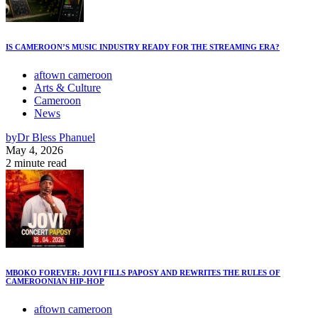
IS CAMEROON’S MUSIC INDUSTRY READY FOR THE STREAMING ERA?
aftown cameroon
Arts & Culture
Cameroon
News
by
Dr Bless Phanuel
May 4, 2026
2 minute read
MBOKO FOREVER: JOVI FILLS PAPOSY AND REWRITES THE RULES OF
CAMEROONIAN HIP-HOP
aftown cameroon