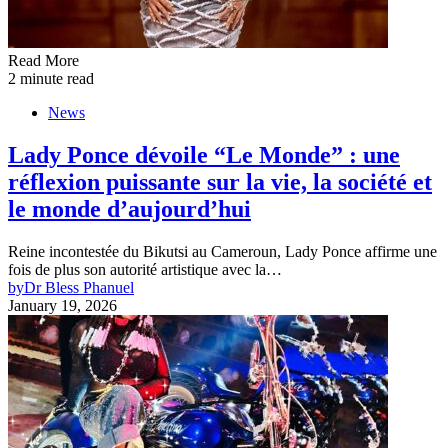
Read More
2 minute read
News
Lady Ponce dévoile “Le Monde” : une
réflexion puissante sur la vie, la société et
le monde d’aujourd’hui
Reine incontestée du Bikutsi au Cameroun, Lady Ponce affirme une
fois de plus son autorité artistique avec la…
by
Dr Bless Phanuel
January 19, 2026