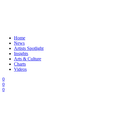
Home
News
Artists Spotlight
Insights
Arts & Culture
Charts
Videos
0
0
0