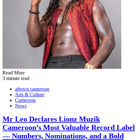
Read More
3 minute read
aftown cameroon
Arts & Culture
Cameroon
News
Mr Leo Declares Lionz Muzik
Cameroon’s Most Valuable Record Label
— Numbers, Nominations, and a Bold