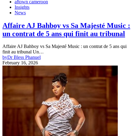
aftown cameroon
Insights
News
Affaire AJ Bahboy vs Sa Majesté Music :
un contrat de 5 ans qui finit au tribunal
Affaire AJ Bahboy vs Sa Majesté Music : un contrat de 5 ans qui
finit au tribunal Un…
by
Dr Bless Phanuel
February 16, 2026