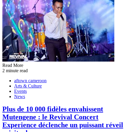
Read More
2 minute read
aftown cameroon
Arts & Culture
Events
News
Plus de 10 000 fidèles envahissent
Mutengene : le Revival Concert
Experience déclenche un puissant réveil