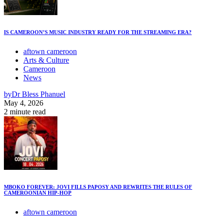
IS CAMEROON’S MUSIC INDUSTRY READY FOR THE STREAMING ERA?
aftown cameroon
Arts & Culture
Cameroon
News
by
Dr Bless Phanuel
May 4, 2026
2 minute read
MBOKO FOREVER: JOVI FILLS PAPOSY AND REWRITES THE RULES OF
CAMEROONIAN HIP-HOP
aftown cameroon