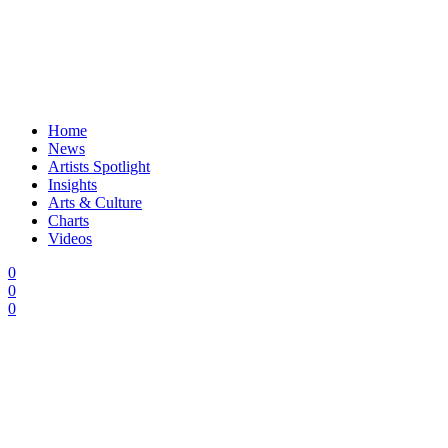
Home
News
Artists Spotlight
Insights
Arts & Culture
Charts
Videos
0
0
0