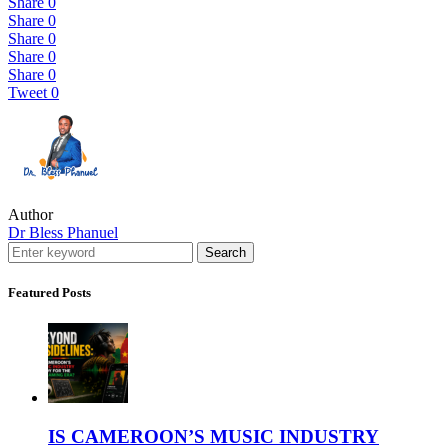
Share
0
Share
0
Share
0
Share
0
Share
0
Tweet
0
Author
Dr Bless Phanuel
Search
Featured Posts
IS CAMEROON’S MUSIC INDUSTRY